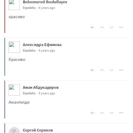
Bobomurod Ibodullayev
0 points
4 years ago
красиво
Алексндра Ефимова
0 points
4 years ago
Красиво
Аман Абдукадиров
0 points
5 years ago
Амангелди
Сергей Серяков