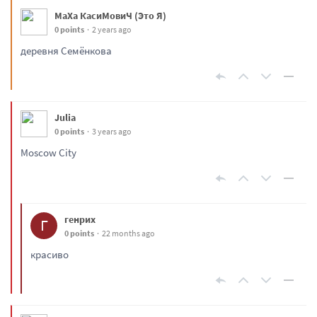
МаХа КасиМовиЧ (Это Я)
0 points
2 years ago
деревня Семёнкова
Julia
0 points
3 years ago
Moscow City
генрих
Г
0 points
22 months ago
красиво