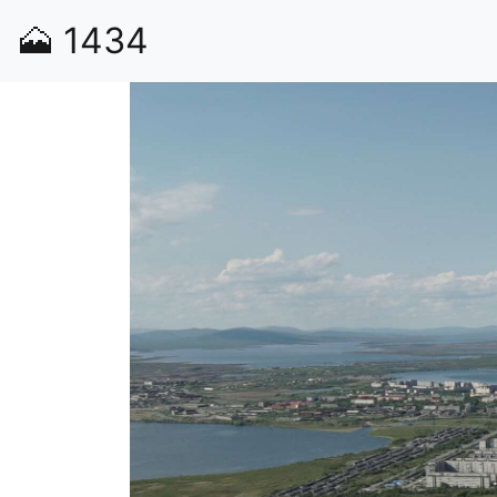
🗻
1434