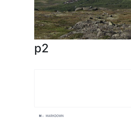
p2
M ↓
MARKDOWN