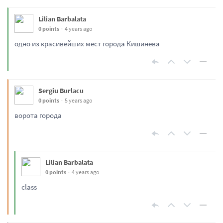
Lilian Barbalata
0 points
4 years ago
одно из красивейших мест города Кишинева
Sergiu Burlacu
0 points
5 years ago
ворота города
Lilian Barbalata
0 points
4 years ago
class