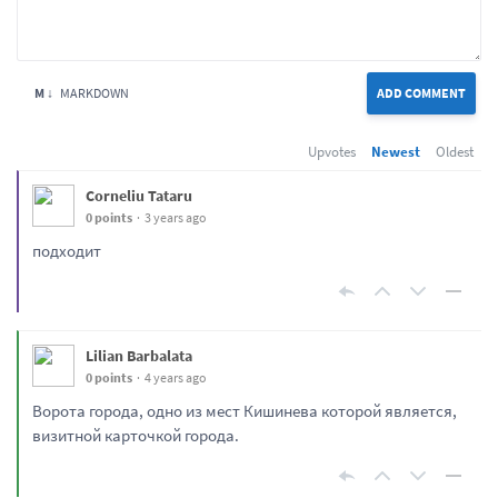
M ↓
MARKDOWN
ADD COMMENT
Upvotes
Newest
Oldest
Corneliu Tataru
0 points
3 years ago
подходит
Lilian Barbalata
0 points
4 years ago
Ворота города, одно из мест Кишинева которой является,
визитной карточкой города.