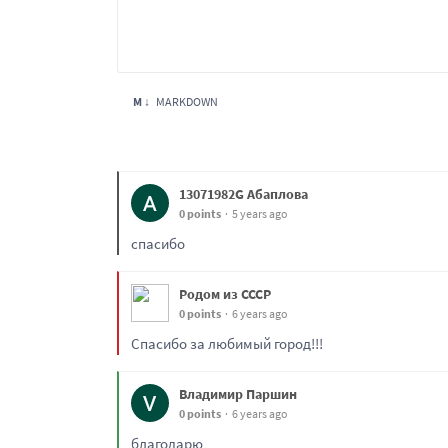
M ↓
MARKDOWN
13071982G Абаплова
0 points
5 years ago
спасибо
Родом из СССР
0 points
6 years ago
Спасибо за любимый город!!!
Владимир Паршин
0 points
6 years ago
благодарю