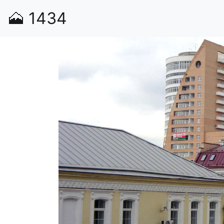
🗻
1434