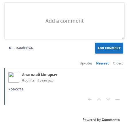
M ↓
MARKDOWN
ADD COMMENT
Upvotes
Newest
Oldest
Анатолий Могарыч
0 points
5 years ago
красота
Commento