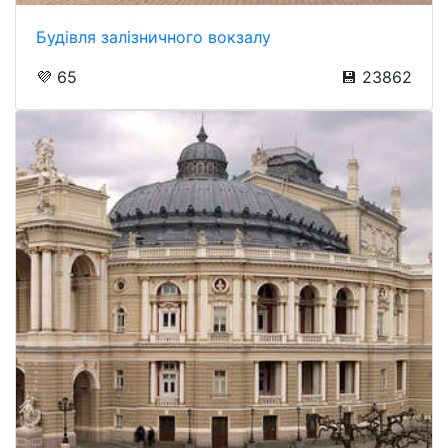
Будівля залізничного вокзалу
💜 65
💾 23862