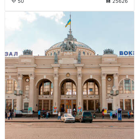
💜 50
💾 25626