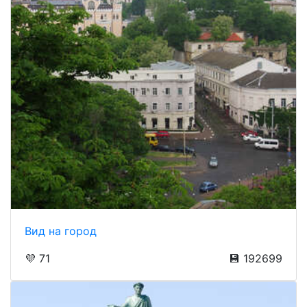
Вид на город
💜 71
💾 192699