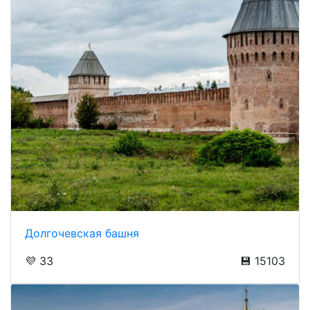
Долгочевская башня
💜 33
💾 15103