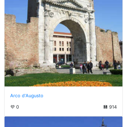
Arco d'Augusto
💜 0
💾 914