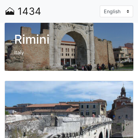
🗻
1434
Rimini
Italy