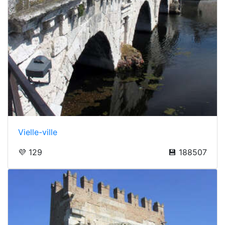
Vielle-ville
💜 129
💾 188507