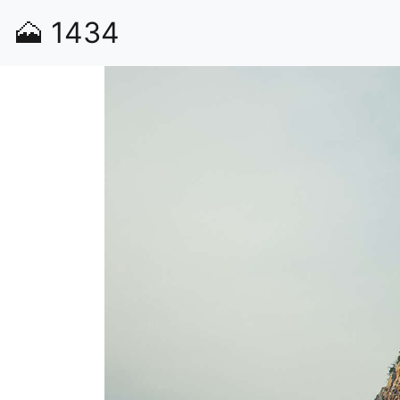
🗻
1434